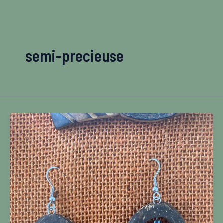
Aller
au
contenu
semi-precieuse