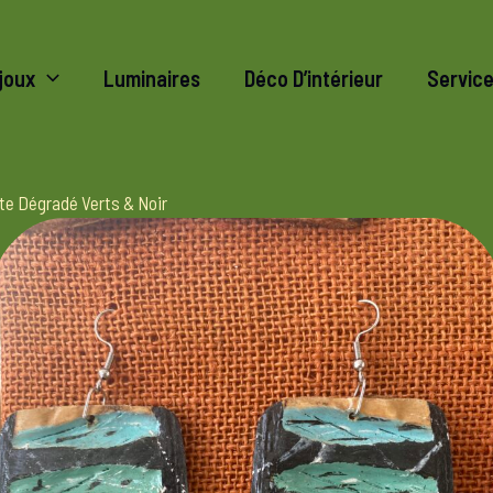
joux
Luminaires
Déco D’intérieur
Servic
te Dégradé Verts & Noir