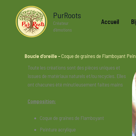
Aller
au
PurRoots
Accueil
Bi
contenu
Créateur
d'émotions
Boucle d’oreille –
Coque de graines de Flamboyant Pein
Toute les créations sont des pièces uniques et
issues de matériaux naturels et/ou recycles. Elles
ont chacunes été minutieusement faites mains
Composition:
Coque de graines de Flamboyant
Peinture acrylique