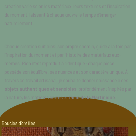
création varie selon les matériaux, leurs textures et l’inspiration
du moment, laissant à chaque œuvre le temps d’émerger
naturellement.
Chaque création suit ainsi son propre chemin, guidé à la fois par
l’inspiration du moment et par l’histoire des matériaux eux-
mêmes. Rien n’est reproduit à l’identique : chaque pièce
possède son équilibre, ses nuances et son caractère unique. À
travers ce travail artisanal, je souhaite donner naissance à des
objets authentiques et sensibles
, profondément inspirés par
la nature, les matières brutes et l
’âme de la Martinique.
Boucles d’oreilles