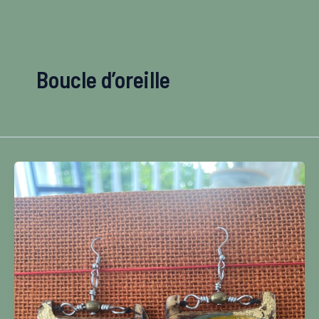
Aller
au
contenu
Boucle d’oreille