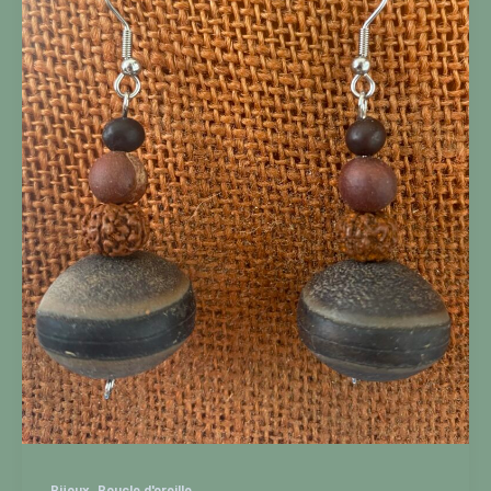
,
Bijoux
Boucle d'oreille